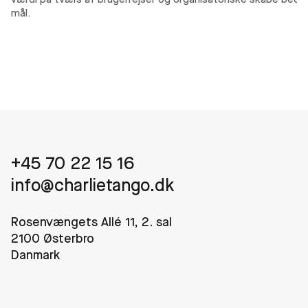
værdi på tværs af brugerrejser og organisatoriske
skabe bedre
mål.
+45 70 22 15 16
info@charlietango.dk
Rosenvængets Allé 11, 2. sal
2100 Østerbro
Danmark