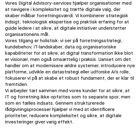
Vores Digital Advisory-services hjælper organisationer med
at navigere i kompleksitet og træffe digitale valg, der
skaber målbar forretningsværdi. Vi kombinerer strategisk
indsigt, teknologisk ekspertise og praktisk erfaring for at
guide ledere i at sikre, at digitale initiativer understøtter
organisationens mål.
Vores tilgang er holistisk: vi ser på forretningsstrategi,
kundebehov, IT-landskaber, data og organisatoriske
kapabiliteter for at sikre, at digital transformation ikke blot
er visionær, men også omsættelig i praksis. Uanset om det
handler om at modernisere ældre systemer, introducere nye
platforme, udvikle en datastrategi eller udforske AI’s rolle,
fokuserer vi på at skabe et robust fundament, der er klar til
fremtiden.
Vi arbejder tæt sammen med vores kunder for at sikre, at
IT og forretning ikke opfattes som to separate spor, men
som en fælles indsats. Gennem strukturerede
rådgivningsprocesser hjælper vi med at identificere
prioriteter, reducere kompleksitet og sikre, at digitale
investeringer giver varig effekt.