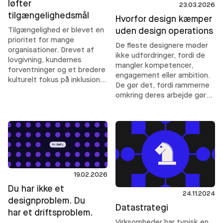
løfter
23.03.2026
tilgængelighedsmål
Hvorfor design kæmper
Tilgængelighed er blevet en
uden design operations
prioritet for mange
De fleste designere møder
organisationer. Drevet af
ikke udfordringer, fordi de
lovgivning, kundernes
mangler kompetencer,
forventninger og et bredere
engagement eller ambition.
kulturelt fokus på inklusion
De gør det, fordi rammerne
stiger ambitionerne. Men
omkring deres arbejde gør
tilgængelighed skalerer ikke
godt design sværere end
alene gennem intention eller
det behøver at være.
compliance. Det kræver
operationelle strukturer, der
hjælper teams med
konsekvent at træffe
inkluderende beslutninger -
selv under leveringspres.
19.02.2026
Du har ikke et
24.11.2024
designproblem. Du
Datastrategi
har et driftsproblem.
Virksomheder har typisk en