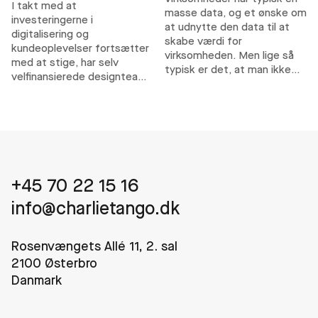
I takt med at
masse data, og et ønske om
investeringerne i
at udnytte den data til at
digitalisering og
skabe værdi for
kundeoplevelser fortsætter
virksomheden. Men lige så
med at stige, har selv
typisk er det, at man ikke
velfinansierede designteams
helt har overblik over sin
svært ved at levere
data, og hvad man kan bruge
konsistente resultater, når
dem til. Netop det kan en
kompleksiteten øges. Deres
datastrategi hjælpe med.
udfordringer handler
sjældent om talent. De er
operationelle.
+45 70 22 15 16
info@charlietango.dk
Rosenvængets Allé 11, 2. sal
2100 Østerbro
Danmark