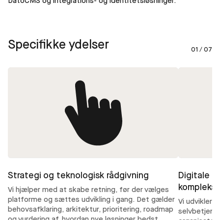
DatoCMS og integrations- og identitetsløsninger.
Specifikke ydelser
01 / 07
Strategi og teknologisk rådgivning
Digitale p
komplekse
Vi hjælper med at skabe retning, før der vælges
platforme og sættes udvikling i gang. Det gælder
Vi udvikler 
behovsafklaring, arkitektur, prioritering, roadmap
selvbetjenin
og vurdering af, hvordan nye løsninger bedst