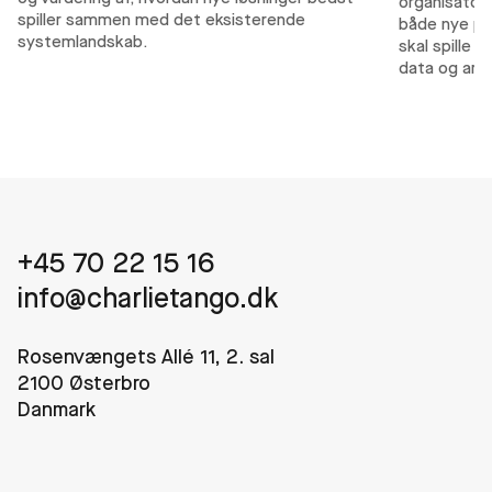
organisator
spiller sammen med det eksisterende
både nye pl
systemlandskab.
skal spille
data og arb
+45 70 22 15 16
info@charlietango.dk
Rosenvængets Allé 11, 2. sal
2100 Østerbro
Danmark