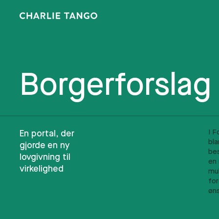
Borgerforslag
I F
løs
En portal, der
bla
in
gjorde en ny
bes
pr
lovgivning til
en 
ti
virkelighed
mul
for
øn