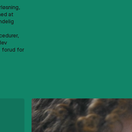
løsning,
med at
ndelig
cedurer,
lev
 forud for