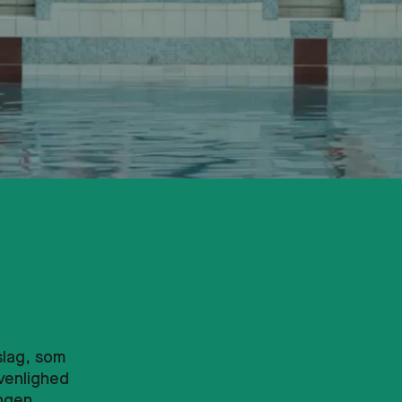
e
slag, som
venlighed
ingen