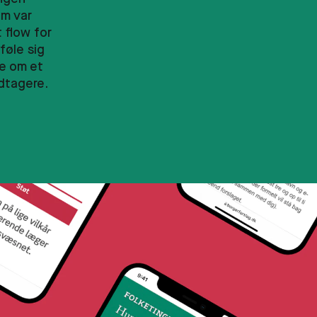
om var
 flow for
føle sig
le om et
dtagere.