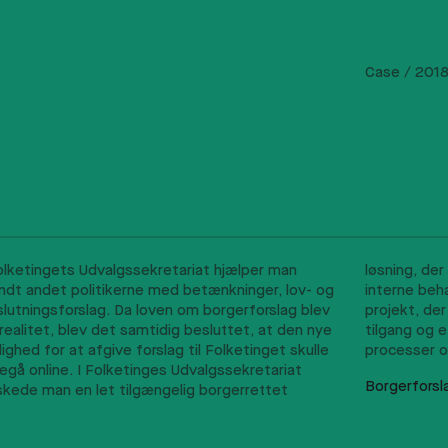
Case /
201
olketingets Udvalgssekretariat hjælper man
ning, der levede op til deres proceskrav for den
ndt andet politikerne med betænkninger, lov- og
terne behandling. Vi tilrettelagde derfor et
lutningsforslag. Da loven om borgerforslag blev
ojekt, der kombinerede en brugercentreret
realitet, blev det samtidig besluttet, at den nye
lgang og et stort fokus på deres interne
ighed for at afgive forslag til Folketinget skulle
processer o
egå online. I Folketinges Udvalgssekretariat
Borgerforsl
skede man en let tilgængelig borgerrettet