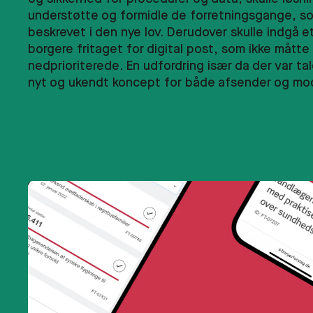
understøtte og formidle de forretningsgange, s
beskrevet i den nye lov. Derudover skulle indgå et
borgere fritaget for digital post, som ikke måtte 
nedprioriterede. En udfordring især da der var ta
nyt og ukendt koncept for både afsender og mo