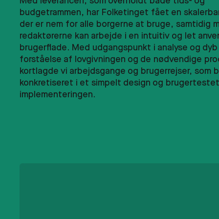
Med leverancen, som overholdt både tids- og
budgetrammen, har Folketinget fået en skalerbar
der er nem for alle borgerne at bruge, samtidig 
redaktørerne kan arbejde i en intuitiv og let anve
brugerflade. Med udgangspunkt i analyse og dyb
forståelse af lovgivningen og de nødvendige pro
kortlagde vi arbejdsgange og brugerrejser, som b
konkretiseret i et simpelt design og brugertestet
implementeringen.