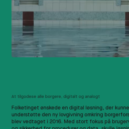
At tilgodese alle borgere, digitalt og analogt
Folketinget ønskede en digital løsning, der kunn
understøtte den ny lovgivning omkring borgerfor
blev vedtaget i 2016. Med stort fokus på bruger
og sikkerhed for procedurer og data, skulle løsn